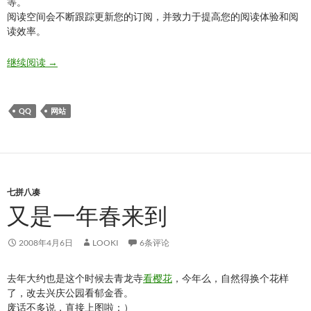
等。
阅读空间会不断跟踪更新您的订阅，并致力于提高您的阅读体验和阅
读效率。
从今天起 关注朋友
继续阅读
→
QQ
网站
七拼八凑
又是一年春来到
2008年4月6日
LOOKI
6条评论
去年大约也是这个时候去青龙寺
看樱花
，今年么，自然得换个花样
了，改去兴庆公园看郁金香。
废话不多说，直接上图啦：）