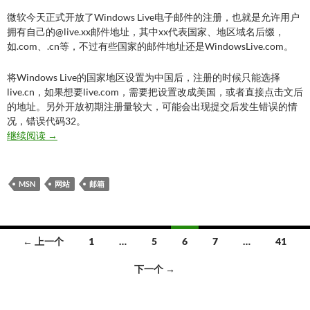
微软今天正式开放了Windows Live电子邮件的注册，也就是允许用户
拥有自己的@live.xx邮件地址，其中xx代表国家、地区域名后缀，
如.com、.cn等，不过有些国家的邮件地址还是WindowsLive.com。
将Windows Live的国家地区设置为中国后，注册的时候只能选择
live.cn，如果想要live.com，需要把设置改成美国，或者直接点击文后
的地址。另外开放初期注册量较大，可能会出现提交后发生错误的情
况，错误代码32。
微软@live.xx电子邮件开放注册
继续阅读
→
MSN
网站
邮箱
文
← 上一个
1
…
5
6
7
…
41
章
下一个 →
导