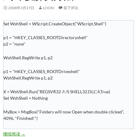
2008年3月27日
LOOKI
留下评论
Set WshShell = WScript.CreateObject("WScript.Shell")
p1 = "HKEY_CLASSES_ROOTDirectoryshell"
p2 = "none"
WshShell.RegWrite p1, p2
p1 = "HKEY_CLASSES_ROOTDriveshell"
WshShell.RegWrite p1, p2
X = WshShell.Run("REGSVR32 /I /S SHELL32.DLL",4,True)
Set WshShell = Nothing
MyBox = MsgBox("Folders will now Open when double clicked",
4096, "Finished!")
磁盘双击或右键出现打开方式终极解决方法
继续阅读
→