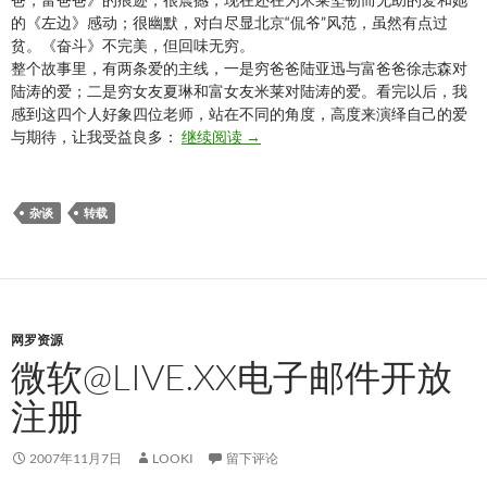
的《左边》感动；很幽默，对白尽显北京“侃爷”风范，虽然有点过
贫。《奋斗》不完美，但回味无穷。
整个故事里，有两条爱的主线，一是穷爸爸陆亚迅与富爸爸徐志森对
陆涛的爱；二是穷女友夏琳和富女友米莱对陆涛的爱。看完以后，我
感到这四个人好象四位老师，站在不同的角度，高度来演绎自己的爱
《奋斗》：中国版的穷爸爸富爸爸
与期待，让我受益良多：
继续阅读
→
杂谈
转载
网罗资源
微软@LIVE.XX电子邮件开放
注册
2007年11月7日
LOOKI
留下评论