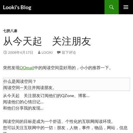
跳
搜
Looki's Blog
至
索
正
主菜单
文
七拼八凑
从今天起 关注朋友
2008年4月17日
LOOKI
留下评论
突然发现
QQmail
中的阅读空间蛮好用的，小小的推荐一下。
什么是阅读空间？
阅读空间—关注并阅读朋友。
从今天起 关注朋友订阅他们的QZone、博客…
阅读他们的心情日记…
和他们分享我的发现…
阅读空间的目标是成为一个舒适、个性化的互联网阅读环境。
您可以关注互联网中的一切：朋友，人物，事件，物品，网站，信息