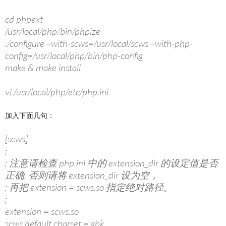
cd phpext
/usr/local/php/bin/phpize
./configure –with-scws=/usr/local/scws –with-php-
config=/usr/local/php/bin/php-config
make & make install
vi /usr/local/php/etc/php.ini
加入下面几句：
[scws]
;
; 注意请检查 php.ini 中的 extension_dir 的设定值是否
正确, 否则请将 extension_dir 设为空，
; 再把 extension = scws.so 指定绝对路径。
;
extension = scws.so
scws.default.charset = gbk