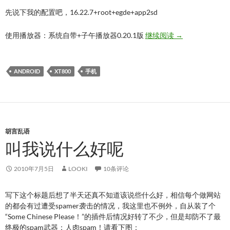
先说下我的配置吧，16.22.7+root+egde+app2sd
XT800自带耳机
使用播放器：系统自带+子午播放器0.20.1版
继续阅读
→
ANDROID
XT800
手机
胡言乱语
叫我说什么好呢
2010年7月5日
LOOKI
10条评论
写下这个标题后想了半天还真不知道该说些什么好，相信每个做网站
的都会有过遭受spamer袭击的情况，我这里也不例外，自从装了个
“Some Chinese Please！”的插件后情况好转了不少，但是却防不了最
终极的spam武器：人肉spam！请看下图：