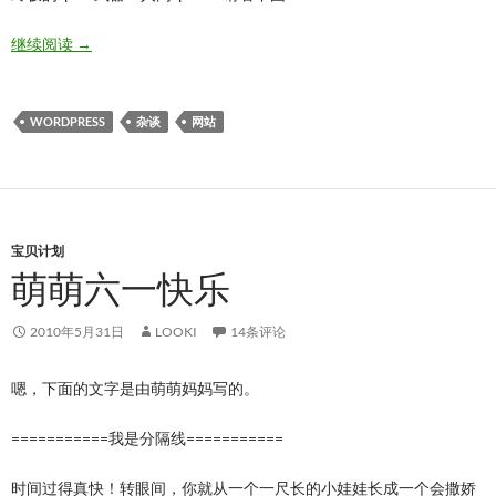
叫我说什么好呢
继续阅读
→
WORDPRESS
杂谈
网站
宝贝计划
萌萌六一快乐
2010年5月31日
LOOKI
14条评论
嗯，下面的文字是由萌萌妈妈写的。
===========我是分隔线===========
时间过得真快！转眼间，你就从一个一尺长的小娃娃长成一个会撒娇