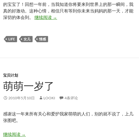
的宝宝了！回想一年前，当我知道你将要来到世界上的那一瞬间，我
真的好激动。这种心情，相信只有等到你未来当妈妈的那一天，才能
萌萌六一快乐
深切的体会到。
继续阅读
→
LIFE
女儿
情感
宝贝计划
萌萌一岁了
2010年5月10日
LOOKI
4条评论
感谢这一年来所有关心和爱护我家萌萌的人们，别的就不说了，上几
张图吧。
萌萌一岁了
继续阅读
→