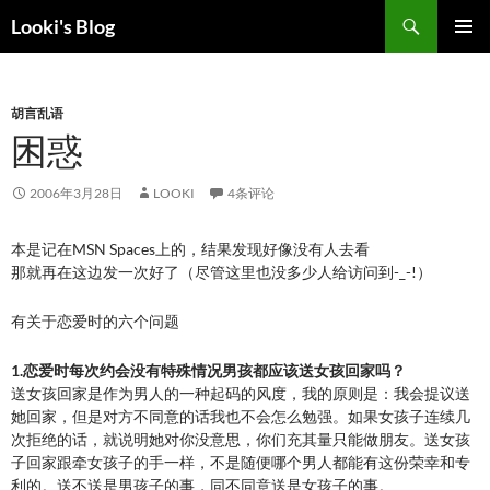
跳
搜
Looki's Blog
至
索
正
主菜单
文
胡言乱语
困惑
2006年3月28日
LOOKI
4条评论
本是记在MSN Spaces上的，结果发现好像没有人去看
那就再在这边发一次好了（尽管这里也没多少人给访问到-_-!）
有关于恋爱时的六个问题
1.恋爱时每次约会没有特殊情况男孩都应该送女孩回家吗？
送女孩回家是作为男人的一种起码的风度，我的原则是：我会提议送
她回家，但是对方不同意的话我也不会怎么勉强。如果女孩子连续几
次拒绝的话，就说明她对你没意思，你们充其量只能做朋友。送女孩
子回家跟牵女孩子的手一样，不是随便哪个男人都能有这份荣幸和专
利的。送不送是男孩子的事，同不同意送是女孩子的事。