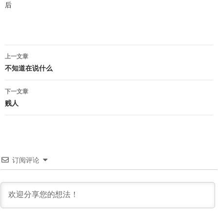
后
文
上一文章
章
不知道在说什么
导
下一文章
航
贱人
订阅评论