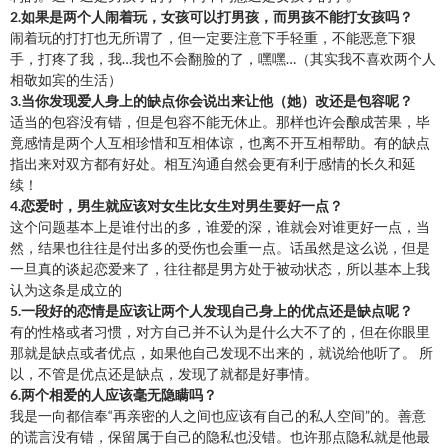
2.如果是两个人闹着玩，女孩可以打男孩，而男孩不能打女孩吗？
闹着玩的打打也无所谓了，但一定要注意下手轻重，不能恶意下狠
手，打疼了我，我…我也不会翻脸的了，嘿嘿…（其实我不喜欢两个人
相敬如宾的生活）
3.当你发现爱人身上的缺点你会说出来让他（她）改还是包容呢？
适当的包容没有错，但是包容不能无休止。那样也许会酿成苦果，毕
竟感情是两个人互相珍惜和互相体谅，也离不开互相帮助。有的缺点
指出来对双方都有好处。相互沟通自然会更有利于感情的长久和延
续！
4.恋爱时，男生就应该对女生比女生对男生要好一点？
这个问题基本上是谁付出的多，谁爱的深，谁就会对谁更好一点，当
然，结果也往往是付出多的受伤也会重一点。话虽然是这么说，但是
一旦真的谈起恋爱来了，往往都是男方处于被动状态，所以基本上我
认为这条是成立的
5.一段好的恋情是应该让两个人发现自己身上的优点还是缺点呢？
有的性格或者习惯，对方自己并不认为是什么大不了的，但在你眼里
那就是缺点或者优点，如果他自己发现不出来的，就说给他听了。 所
以，不管是优点还是缺点，发现了就都是好事情。
6.两个相爱的人应该毫无隐瞒吗？
我是一向都信奉“再亲密的人之间也应该有自己的私人空间”的。善意
的谎言没有错，保留属于自己的隐私也没错。也许那点隐私就是他最