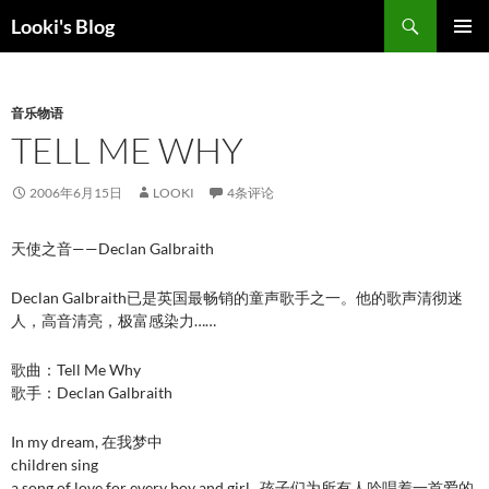
跳
搜
Looki's Blog
至
索
正
主菜单
文
音乐物语
TELL ME WHY
2006年6月15日
LOOKI
4条评论
天使之音——Declan Galbraith
Declan Galbraith已是英国最畅销的童声歌手之一。他的歌声清彻迷
人，高音清亮，极富感染力……
歌曲：Tell Me Why
歌手：Declan Galbraith
In my dream, 在我梦中
children sing
a song of love for every boy and girl . 孩子们为所有人吟唱着一首爱的