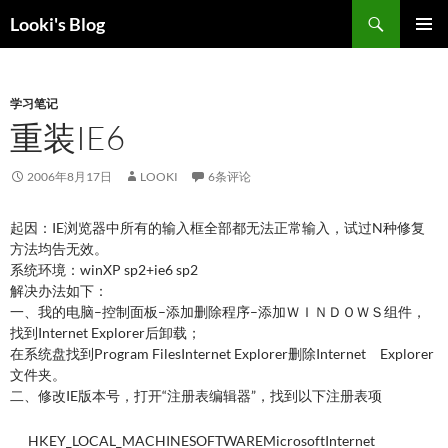
跳
搜
Looki's Blog
至
索
正
主菜单
文
学习笔记
重装IE6
2006年8月17日
LOOKI
6条评论
起因：IE浏览器中所有的输入框全部都无法正常输入，试过N种修复
方法均告无效。
系统环境：winXP sp2+ie6 sp2
解决办法如下：
一、我的电脑–控制面板–添加删除程序–添加ＷＩＮＤＯＷＳ组件，
找到Internet Explorer后卸载；
在系统盘找到Program FilesInternet Explorer删除Internet Explorer
文件夹。
二、修改IE版本号，打开“注册表编辑器”，找到以下注册表项
HKEY_LOCAL_MACHINESOFTWAREMicrosoftInternet