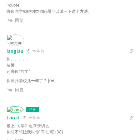
[/quote]
哪位同学如碰到类似问题可以试一下这个方法。
回复
langlau
19 年 前
你。。。。
装嫩
还哪位“同学”
你离开学校几十年了？ [06]
回复
作者
Looki
19 年 前
楼上..同学叫起来亲切么
你总不想让我叫你“同志”吧 [36]