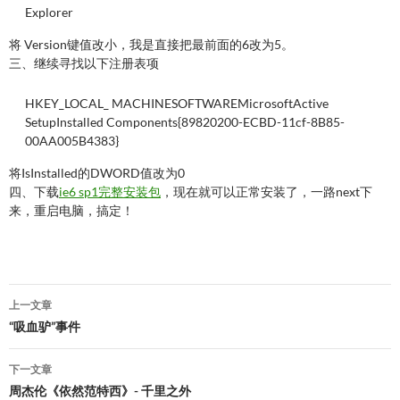
Explorer
将 Version键值改小，我是直接把最前面的6改为5。
三、继续寻找以下注册表项
HKEY_LOCAL_ MACHINESOFTWAREMicrosoftActive
SetupInstalled Components{89820200-ECBD-11cf-8B85-
00AA005B4383}
将IsInstalled的DWORD值改为0
四、下载
ie6 sp1完整安装包
，现在就可以正常安装了，一路next下
来，重启电脑，搞定！
文
上一文章
章
“吸血驴”事件
导
下一文章
航
周杰伦《依然范特西》- 千里之外