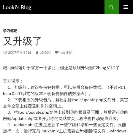
跳
搜
Looki's Blog
至
索
正
主菜单
文
学习笔记
又升级了
2007年4月5日
LOOKI
4条评论
嗯…虽然落后于官方一个多月，但还是顺利升级至F2blog V1.2了
官方说明：
1、升级前，建议备份好数据，可以在后台备份数据。（不过v1.1
beta 02.01以前的版本不会备份插件的数据表）。
2、下载相应的升级包后，解压后除tools/update.php文件外，其它
文件全部上传覆盖到你的空间上。
3、把tools/update.php文件上传到你的根目录下面，然后运行你的
网站/update.php或者开启你的网站首页，程序将自动完成升级。
4、update.php主要是更新了一些字段和增加一些设定文件。只能
运行一次，运行完后linux/unix主机需要在ftp删除该文件，windows