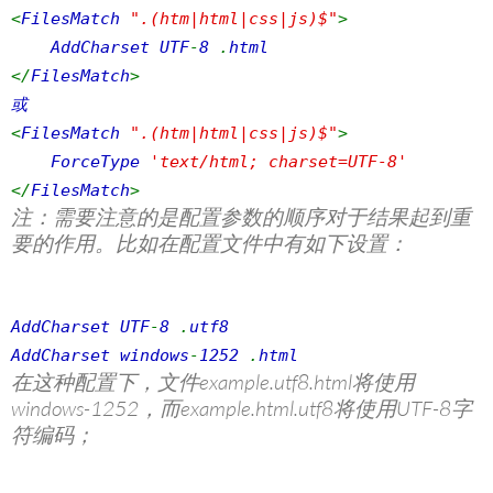
<
FilesMatch
".(htm|html|css|js)$"
>
AddCharset UTF
-
8
.
html
</
FilesMatch
>
或
<
FilesMatch
".(htm|html|css|js)$"
>
ForceType
'text/html; charset=UTF-8'
</
FilesMatch
>
注：需要注意的是配置参数的顺序对于结果起到重
要的作用。比如在配置文件中有如下设置：
AddCharset UTF
-
8
.
utf8
AddCharset windows
-
1252
.
html
在这种配置下，文件example.utf8.html将使用
windows-1252，而example.html.utf8将使用UTF-8字
符编码；