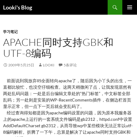
跳
搜
Looki's Blog
至
索
正
主菜单
文
学习笔记
APACHE同时支持GBK和
UTF-8编码
2009年5月25日
LOOKI
5条评论
前面说到我放弃IIS全面转向apache了，随后因为小丫头的出生，一
直都比较忙，也没空仔细检查。这两天稍微闲了点，让我发现居然有
两处乱码问题：一处是后台编辑文章处的“热门标签”，中文标签全部
乱码；另一处则是安装的WP-RecentComments插件，在侧边栏首页
显示正常，但一点下一页后就会变乱码了。
经过查询得知都是因为apache编码设置的问题，因为原本我服务器
上的apache上运行的一套系统文件编码是gb2312，httpd.conf中设置
AddDefaultCharset gb2312，从而导致wp中某些模块无法正常以utf-
8编码解析。折腾了一下午，总算是解决了让apache同时支持GBK和