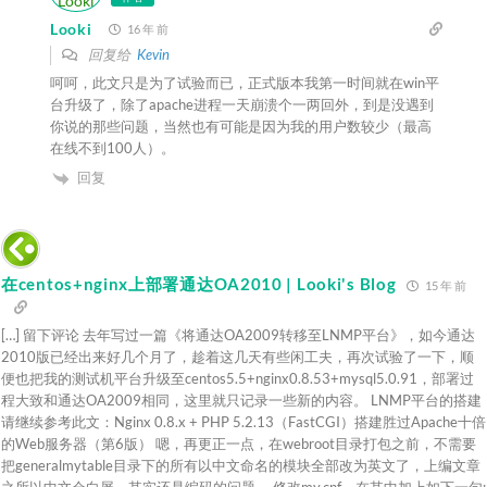
Looki
16 年 前
回复给
Kevin
呵呵，此文只是为了试验而已，正式版本我第一时间就在win平
台升级了，除了apache进程一天崩溃个一两回外，到是没遇到
你说的那些问题，当然也有可能是因为我的用户数较少（最高
在线不到100人）。
回复
在centos+nginx上部署通达OA2010 | Looki's Blog
15 年 前
[…] 留下评论 去年写过一篇《将通达OA2009转移至LNMP平台》，如今通达
2010版已经出来好几个月了，趁着这几天有些闲工夫，再次试验了一下，顺
便也把我的测试机平台升级至centos5.5+nginx0.8.53+mysql5.0.91，部署过
程大致和通达OA2009相同，这里就只记录一些新的内容。 LNMP平台的搭建
请继续参考此文：Nginx 0.8.x + PHP 5.2.13（FastCGI）搭建胜过Apache十倍
的Web服务器（第6版） 嗯，再更正一点，在webroot目录打包之前，不需要
把generalmytable目录下的所有以中文命名的模块全部改为英文了，上编文章