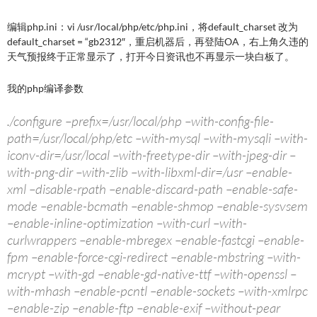
编辑php.ini：vi /usr/local/php/etc/php.ini，将default_charset 改为
default_charset = “gb2312″，重启机器后，再登陆OA，右上角久违的
天气预报终于正常显示了，打开今日资讯也不再显示一块白板了。
我的php编译参数
./configure –prefix=/usr/local/php –with-config-file-
path=/usr/local/php/etc –with-mysql –with-mysqli –with-
iconv-dir=/usr/local –with-freetype-dir –with-jpeg-dir –
with-png-dir –with-zlib –with-libxml-dir=/usr –enable-
xml –disable-rpath –enable-discard-path –enable-safe-
mode –enable-bcmath –enable-shmop –enable-sysvsem
–enable-inline-optimization –with-curl –with-
curlwrappers –enable-mbregex –enable-fastcgi –enable-
fpm –enable-force-cgi-redirect –enable-mbstring –with-
mcrypt –with-gd –enable-gd-native-ttf –with-openssl –
with-mhash –enable-pcntl –enable-sockets –with-xmlrpc
–enable-zip –enable-ftp –enable-exif –without-pear