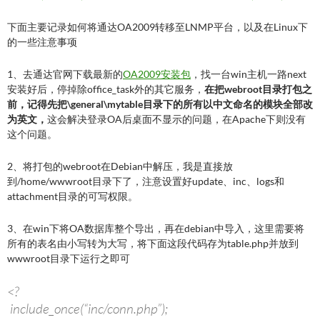
下面主要记录如何将通达OA2009转移至LNMP平台，以及在Linux下
的一些注意事项
1、去通达官网下载最新的
OA2009安装包
，找一台win主机一路next
安装好后，停掉除office_task外的其它服务，
在把webroot目录打包之
前，记得先把\general\mytable目录下的所有以中文命名的模块全部改
为英文，
这会解决登录OA后桌面不显示的问题，在Apache下则没有
这个问题。
2、将打包的webroot在Debian中解压，我是直接放
到/home/wwwroot目录下了，注意设置好update、inc、logs和
attachment目录的可写权限。
3、在win下将OA数据库整个导出，再在debian中导入，这里需要将
所有的表名由小写转为大写，将下面这段代码存为table.php并放到
wwwroot目录下运行之即可
<?
include_once(“inc/conn.php”);