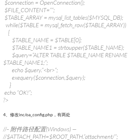
$connection = OpenConnection();
$FILE_CONTENT=””;
$TABLE_ARRAY = mysql_list_tables($MYSQL_DB);
while($TABLE = mysql_fetch_row($TABLE_ARRAY))
{
$TABLE_NAME = $TABLE[0];
$TABLE_NAME1 = strtoupper($TABLE_NAME);
$query=”ALTER TABLE $TABLE_NAME RENAME
$TABLE_NAME1;”;
echo $query.”<br>”;
exequery($connection,$query);
}
echo “OK!”;
?>
4、修改inc/oa_config.php，有两处
//– 附件路径配置(Windows) —
//$ATTACH_PATH=$ROOT_PATH.”attachment/”;