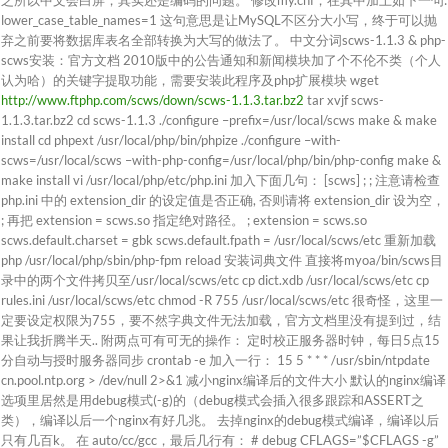
之所以中文会白屏，其实还是编码的问题。 修改my.cnf，在其中加上如下一句:
lower_case_table_names=1 这句意思是让MySQL不区分大小写，终于可以抛
弃之前要将数据库表名全部转换为大写的做法了。 中文分词scws-1.1.3 & php-
scws安装：官方文档 2010版中的公告通知和新闻模块加了个不伦不类（个人
认为哈）的关键字提取功能，需要安装此程序及php扩展模块 wget
http://www.ftphp.com/scws/down/scws-1.1.3.tar.bz2
tar xvjf scws-
1.1.3.tar.bz2 cd scws-1.1.3 ./configure –prefix=/usr/local/scws make & make
install cd phpext /usr/local/php/bin/phpize ./configure –with-
scws=/usr/local/scws –with-php-config=/usr/local/php/bin/php-config make &
make install vi /usr/local/php/etc/php.ini 加入下面几句： [scws] ; ; 注意请检查
php.ini 中的 extension_dir 的设定值是否正确, 否则请将 extension_dir 设为空，
; 再把 extension = scws.so 指定绝对路径。 ; extension = scws.so
scws.default.charset = gbk scws.default.fpath = /usr/local/scws/etc 重新加载
php /usr/local/php/sbin/php-fpm reload 安装词典文件 直接将myoa/bin/scws目
录中的两个文件拷贝至/usr/local/scws/etc cp dict.xdb /usr/local/scws/etc cp
rules.ini /usr/local/scws/etc chmod -R 755 /usr/local/scws/etc 很奇怪，这里一
定要设定权限为755，要不然字典文件无法加载，官方文档里没有提到过，结
果让我折腾半天.. 附两点可有可无的操作： 定时校正服务器时钟，每日5点15
分自动与授时服务器同步 crontab -e 加入一行： 15 5 * * * /usr/sbin/ntpdate
cn.pool.ntp.org > /dev/null 2>&1 减小nginx编译后的文件大小 默认的nginx编译
选项里居然是用debug模式(-g)的（debug模式会插入很多跟踪和ASSERT之
类），编译以后一个nginx有好几兆。 去掉nginx的debug模式编译，编译以后
只有几百k。 在 auto/cc/gcc，最后几行有： # debug CFLAGS=”$CFLAGS -g”