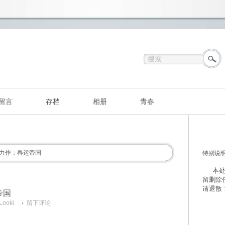
留言
存档
相册
青春
力作：春运帝国
特别说
本处不
留删除
请退散
帝国
Looki
留下评论