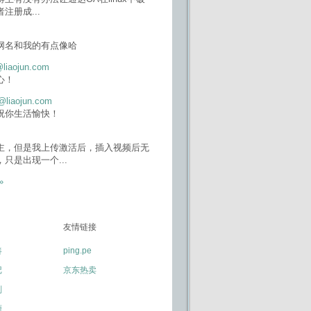
者注册成
...
网名和我的有点像哈
@liaojun.com
心！
@liaojun.com
祝你生活愉快！
主，但是我上传激活后，插入视频后无
，只是出现一个
...
»
友情链接
凑
ping.pe
记
京东热卖
划
源