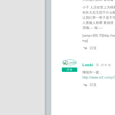
小子 人活在世上为得到什
你长大后又想干什么呢 
让我们养一辈子是不可能
人善被人欺啊 要崩溃
哭哦—- 唉—–
[wmp=400,70]http://w
mp]
回复
Looki
20 年 前
作者
继续外一篇：
http://www.or2.cn/sy
回复