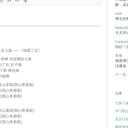
解，或
loek
博主的
liaojun
天天开
Liaojun
你好！
》反义篇——《倒霉三宝》
笨鱼
咚啊 鸡蛋哪炒大葱
感谢博
到了肚 肚子痛
法播放
了脚 脚也痛
下一页 
的娘嘞
这么笨呢(我心疼着呢)
(我心疼着呢)
分类
(我心疼着呢)
七拼八
那么毒呢(我心疼着呢)
学习笔
(我心疼着呢)
宝贝计
(我心疼着呢)
网罗资