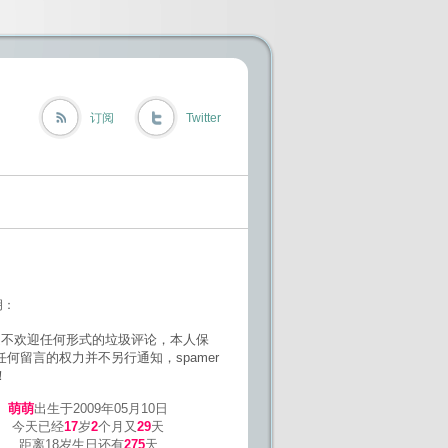
订阅
Twitter
明：
欢迎任何形式的垃圾评论，本人保
任何留言的权力并不另行通知，spamer
！
萌萌
出生于2009年05月10日
今天已经
17
岁
2
个月又
29
天
距离18岁生日还有
275
天