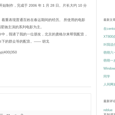
开始制作，完成于 2006 年 1 月 28 日。片长大约 10 分
，着重表现普通百姓在春运期间的经历。 所使用的电影
最新文
和周星驰主演的系列电影为主。
在cent
作中，我请了我的一位朋友，北京的龚格尔来帮我配音，
XT80
余下的群众等的配音。—— 胡戈
叫我说
mp|400|350
萌萌六
萌萌一
Wind
同学
人间网
最新评
reblue
不知道博