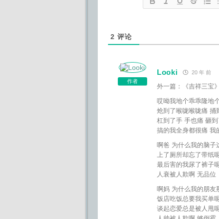
2
评论
Looki
20 年 前
作者
外一篇：《吉祥三宝
哎呦我地个乖乖隆地个
炝到了喉咙喉咙痛 捅
杠到了手 手也痛 砸到
搞的我全身都很痛 我
啊爸 为什么我的脑子
上了厕所却忘了带纸呢
最后害的我尿了裤子呢
人衰被人欺啊 无品位
啊妈 为什么我的朋友
饭店吃饭总要我买单呢
谈起恋爱总是被人甩呢
人帅被人欺啊 够倒霉