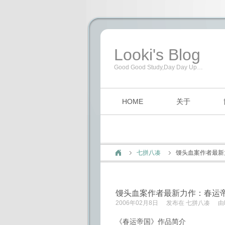
Looki's Blog
Good Good Study,Day Day Up…
HOME
关于
七拼八凑
馒头血案作者最新
馒头血案作者最新力作：春运
2006年02月8日
发布在
七拼八凑
由
《春运帝国》作品简介