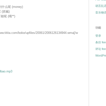
胡言乱
么呢 (money)
(抓贼)
音乐物
呢 (哦**)
功能
ww.titita.com/boke/upfiles/20061/2006126134944.wma[/w
登录
条目 fee
评论 fee
WordPre
/3bao.mp3