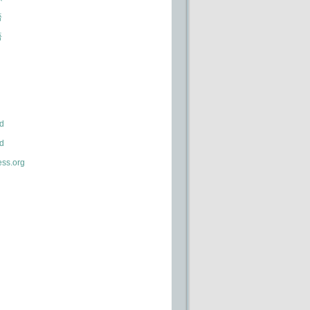
语
语
d
d
ss.org