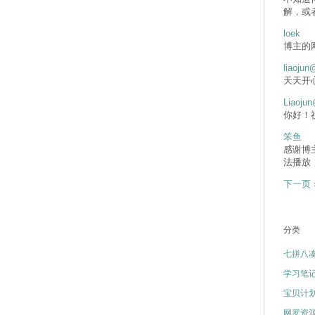
解，或
loek
博主的
liaojun
天天开
Liaojun
你好！
笨鱼
感谢博
法播放
下一页 
分类
七拼八
学习笔
宝贝计
网罗资