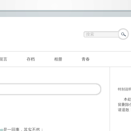
留言
存档
相册
青春
特别说
本处不
留删除
请退散
op
是一回事，其实不然：