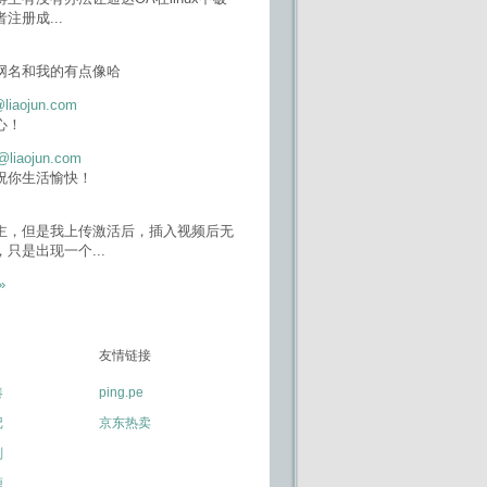
者注册成
...
网名和我的有点像哈
@liaojun.com
心！
@liaojun.com
祝你生活愉快！
主，但是我上传激活后，插入视频后无
，只是出现一个
...
»
友情链接
凑
ping.pe
记
京东热卖
划
源