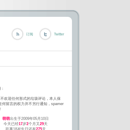
订阅
Twitter
明：
欢迎任何形式的垃圾评论，本人保
任何留言的权力并不另行通知，spamer
！
萌萌
出生于2009年05月10日
今天已经
17
岁
2
个月又
29
天
距离18岁生日还有
275
天