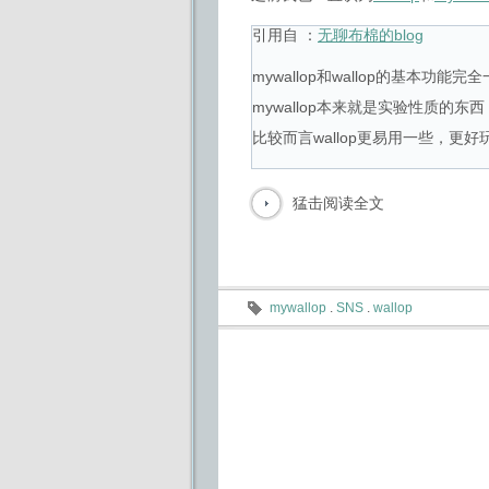
引用自 ：
无聊布棉的blog
mywallop和wallop的基本功能完
mywallop本来就是实验性质的东
比较而言wallop更易用一些，更好
猛击阅读全文
mywallop
.
SNS
.
wallop