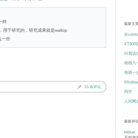
全一样
最新文
西，用于研究的，研究成果就是wallop
在cent
玩一些
XT80
叫我说
萌萌六
萌萌一
Wind
33 条评论
同学
人间网
最新评
reblue
不知道博