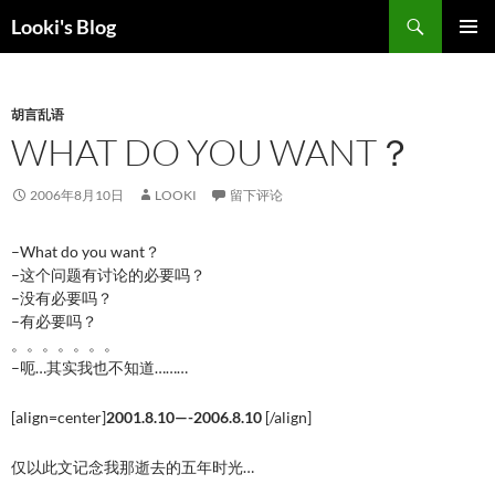
跳
搜
Looki's Blog
至
索
正
主菜单
文
胡言乱语
WHAT DO YOU WANT？
2006年8月10日
LOOKI
留下评论
–What do you want？
–这个问题有讨论的必要吗？
–没有必要吗？
–有必要吗？
。。。。。。。
–呃…其实我也不知道………
[align=center]
2001.8.10—-2006.8.10
[/align]
仅以此文记念我那逝去的五年时光…