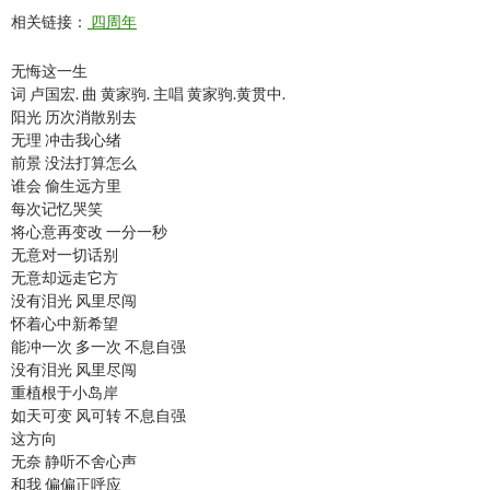
相关链接：
四周年
无悔这一生
词 卢国宏. 曲 黄家驹. 主唱 黄家驹.黄贯中.
阳光 历次消散别去
无理 冲击我心绪
前景 没法打算怎么
谁会 偷生远方里
每次记忆哭笑
将心意再变改 一分一秒
无意对一切话别
无意却远走它方
没有泪光 风里尽闯
怀着心中新希望
能冲一次 多一次 不息自强
没有泪光 风里尽闯
重植根于小岛岸
如天可变 风可转 不息自强
这方向
无奈 静听不舍心声
和我 偏偏正呼应