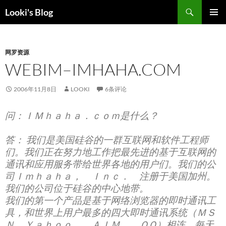
跳
搜
Looki's Blog
至
索
正
主菜单
文
网罗资源
WEBIM–IMHAHA.COM
2006年11月8日
LOOKI
6条评论
问：ＩＭｈａｈａ．ｃｏｍ是什么？
答： 我们是美国硅谷的一群互联网和软件工程师
们。我们正在努力地工作把最先进的基于互联网的
通讯和应用服务带给世界各地的用户们。我们的公
司Ｉｍｈａｈａ， Ｉｎｃ． 注册于美国加州。
我们的公司位于硅谷的中心地带。
我们的第一个产品是基于网络浏览器的即时通讯工
具，和世界上用户最多的四大即时通讯系统（ＭＳ
Ｎ，Ｙａｈｏｏ， ＡＩＭ， ＱＱ）相连。每天