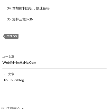
34. 增加控制面板，快速链接
35. 支持三栏SKIN
F2BLOG
文
上一文章
章
WebIM–ImHaHa.Com
导
下一文章
航
LBS To F2blog
订阅评论