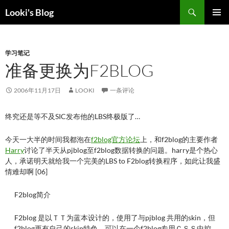
跳
搜
Looki's Blog
至
索
正
主菜单
文
学习笔记
准备更换为F2BLOG
2006年11月17日
LOOKI
一条评论
终究还是等不及SIC发布他的LBS终极版了…
今天一大半的时间我都泡在
f2blog官方论坛
上，和f2blog的主要作者
Harry
讨论了半天从pjblog至f2blog数据转换的问题。harry是个热心
人，承诺明天就给我一个完美的LBS to F2blog转换程序，如此让我盛
情难却啊 [06]
F2blog简介
F2blog 是以ＴＴ为蓝本设计的，使用了与pjblog 共用的skin，但
f2blog更有自己的skin特色，可以在一个f2blog专用ＣＳＳ中控