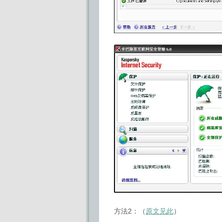
方法2：（
原文见此
）