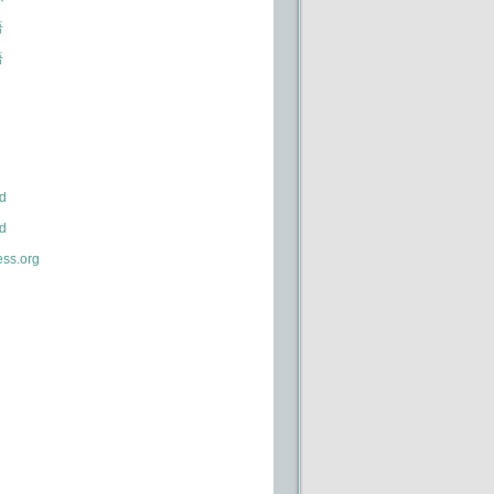
语
语
d
d
ss.org