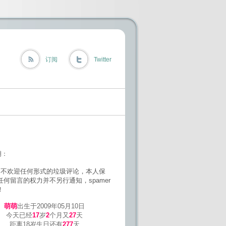
订阅
Twitter
明：
欢迎任何形式的垃圾评论，本人保
任何留言的权力并不另行通知，spamer
！
萌萌
出生于2009年05月10日
今天已经
17
岁
2
个月又
27
天
距离18岁生日还有
277
天