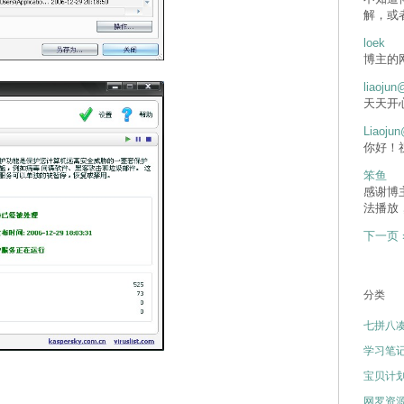
解，或
loek
博主的
liaojun
天天开
Liaojun
你好！
笨鱼
感谢博
法播放
下一页 
分类
七拼八
学习笔
宝贝计
网罗资