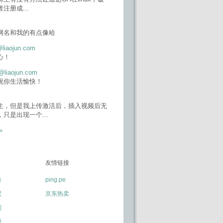
者注册成
...
网名和我的有点像哈
@liaojun.com
心！
@liaojun.com
祝你生活愉快！
主，但是我上传激活后，插入视频后无
，只是出现一个
...
»
友情链接
凑
ping.pe
记
京东热卖
划
源