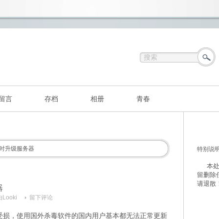
留言
存档
相册
青春
时升级服务器
特别说
本处不
留删除
请退散
器
由
Looki
留下评论
受损，使用国外杀毒软件的国内用户基本都无法正常更新