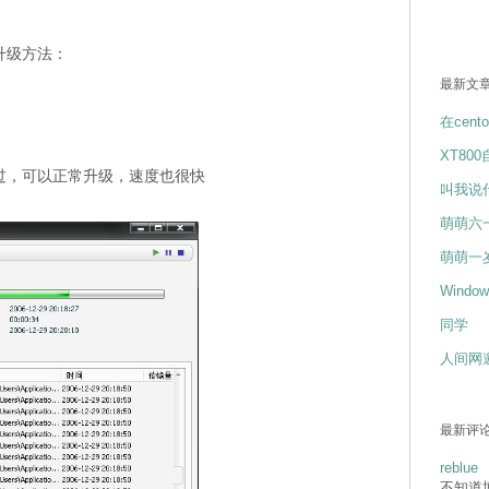
升级方法：
最新文
在cent
XT80
过，可以正常升级，速度也很快
叫我说
萌萌六
萌萌一
Wind
同学
人间网
最新评
reblue
不知道博