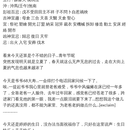
沖 : 沖馬(壬午)煞南
彭祖百忌 : 戊不受田田主不祥 子不問卜自惹禍殃
吉神宜趨 : 母倉 三合 天喜 天醫 天倉 聖心
宜 : 祭祀 塑繪 開光 訂盟 納采 冠笄 裁衣 安機械 拆卸 修造 動土 安床 經
絡 開市
凶神宜忌 : 歸忌 復日 天牢
忌 : 出火 入宅 安葬 伐木
看来今天还算是个不错的日子…青年节呢
突然发现明天就是立夏了，春天就这么无声无息的过去，走在大街上
夏的气息也越来越浓了
今天是爷爷68大寿…一会得打个电话回家问候一下了。
唉..一提起爷爷我心里就替老爸难受，爷爷中风偏瘫在床已经一年多
了，全靠老爸一人服侍。去年过年回家，感觉爸已经苍老了很多，跨
进家门看见他的第一眼，我差一点眼泪就要下来了…想想我这个做儿
子的还真没用，都不能为家里、为老爸老妈做点什么…[exclaim]
……………
今天还是婷婷的生日，没办法当面祝福你了，只好在这里说声：生日