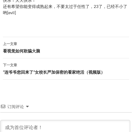
快乐！天天快乐！
还有希望你能变得成熟起来，不要太过于任性了，23了，已经不小了
哟[evil]
文
上一文章
章
看视觉如何欺骗大脑
导
下一文章
航
“连爷爷您回来了”女校长严加保密的看家绝活（视频版）
订阅评论