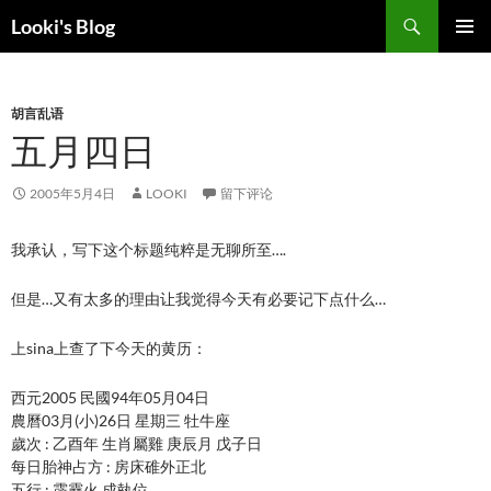
跳
搜
Looki's Blog
至
索
正
主菜单
文
胡言乱语
五月四日
2005年5月4日
LOOKI
留下评论
我承认，写下这个标题纯粹是无聊所至….
但是…又有太多的理由让我觉得今天有必要记下点什么…
上sina上查了下今天的黄历：
西元2005 民國94年05月04日
農曆03月(小)26日 星期三 牡牛座
歲次 : 乙酉年 生肖屬雞 庚辰月 戊子日
每日胎神占方 : 房床碓外正北
五行 : 霹靂火 成執位