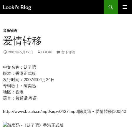
跳
搜
Looki's Blog
至
索
正
主菜单
文
音乐物语
爱情转移
2007年5月12日
LOOKI
留下评论
中文名称：认了吧
版本：香港正式版
发行时间：2007年04月24日
专辑歌手：陈奕迅
地区：香港
语言：普通话,粤语
http://www.bb.ah.cn/mp3/aqzy0427.mp3|陈奕迅 – 爱情转移|300|40