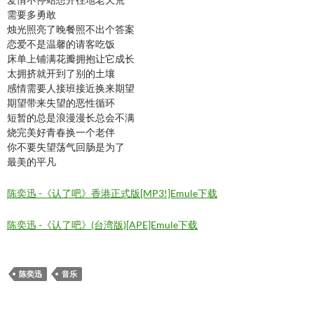
需要多勇敢
烛光照亮了晚餐照不出个答案
恋爱不是温馨的请客吃饭
床单上铺满花瓣拥抱让它成长
太拥挤就开到了别的土壤
感情需要人接班接近换来期望
期望带来失望的恶性循环
短暂的总是浪漫漫长总会不满
烧完美好青春换一个老伴
你不要失望荡气回肠是为了
最美的平凡
陈奕迅 -《认了吧》香港正式版[MP3!]Emule下载
陈奕迅 -《认了吧》(台湾版)[APE]Emule下载
陈奕迅
音乐