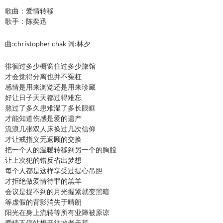
歌曲：爱情转移
歌手：陈奕迅
曲:christopher chak 词:林夕
徘徊过多少橱窗住过多少旅馆
才会觉得分离也并不冤枉
感情是用来浏览还是用来珍藏
好让日子天天都过得难忘
熬过了多久患难湿了多长眼眶
才能知道伤感是爱的遗产
流浪几张双人床换过几次信仰
才让戒指义无返顾的交换
把一个人的温暖转移到另一个的胸膛
让上次犯的错反省出梦想
每个人都是这样享受过提心吊胆
才拒绝做爱情待罪的羔羊
会议是捉不到的月光握紧就变黑暗
等虚假的背影消失于晴朗
阳光在身上流转等所有业障被原谅
爱情不停站想开往地老天荒