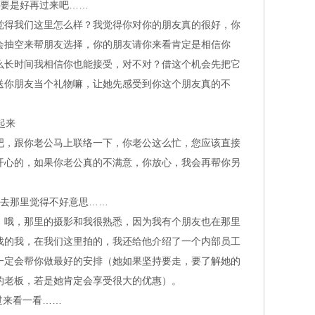
要是好再过来吧……
得我们这里怎么样？我觉得你对你的朋友真的很好，你
会抽空来帮朋友选择，你的朋友请你来看肯定是相信你
么长时间我相信你也能接受，对不对？借这个机会先把它
送你朋友当个礼物嘛，让她先感受到你这个朋友真的不
起来
，跟你老公马上联络一下，你老公这么忙，您应该直接
开心的，如果你老公真的不满意，你放心，我会再帮你另
去那里觉得不好意思……
哦，那里的摄影和我很熟悉，因为我有个朋友也在那里
找的我，在我们这里拍的，我还给他介绍了一个内部员工
一定会帮你做最好的安排（她如果坚持要走，要了解她的
的老板，若是她肯定会享受很大的优惠）。
过来看一看……