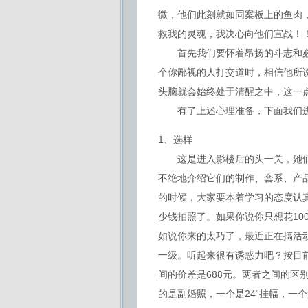
微，他们此刻就如同案板上的鱼肉
救我的灵魂，我决心向他们宣战！
首先我们要怀着昂扬的斗志和必
个你鄙视的人打交道时，相信他所
头脑就会始终处于清醒之中，这一
有了上述心理准备，下面我们
1、选样
这是进入影楼后的头一关，她们
不绝地介绍它们的制作、套系、产
的时候，大家要本着学习的态度认
少钱拍照了。如果你说你只想花10
如说你来的太巧了，最近正在搞活动
一级。听起来很有诱惑力吧？按目前
间的价差是688元。两者之间的区别
的是副婚照，一个是24“挂幅，一个