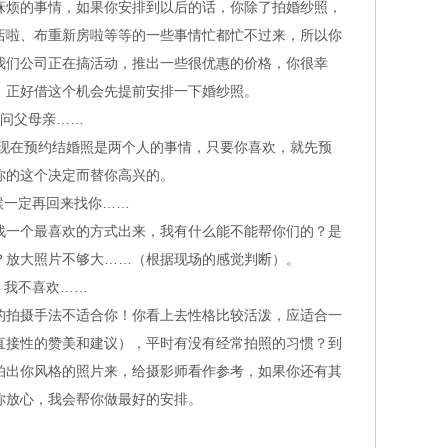
烦的事情，如果你安排到以后的话，你除了拍婚纱照，
店啦、布重新房啦等等的一些事情忙都忙不过来，所以你
我们公司正在搞活动，推出一些很优惠的价格，你很幸
，正好借这个机会先提前安排一下婚纱照。
问父母亲……
在预约结婚照是两个人的事情，只要你喜欢，就先预
你的这个决定而替你高兴的。
一定再回来找你……
一个最喜欢的方式出来，我有什么能不能帮你们的？是
？放大照片不够大……（根据现场的感觉判断）。
，我不喜欢……
拍摄手法不适合你！你看上去性格比较活泼，应适合一
直接性的赞美和建议），平时有没有经常拍照的习惯？到
拍出你风格的照片来，给摄影师看作参考，如果你还有其
你放心，我会帮你做最好的安排。