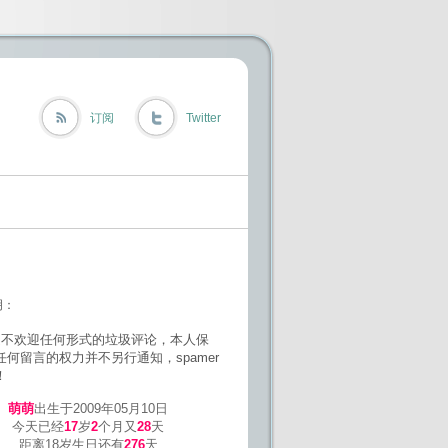
订阅
Twitter
明：
欢迎任何形式的垃圾评论，本人保
任何留言的权力并不另行通知，spamer
！
萌萌
出生于2009年05月10日
今天已经
17
岁
2
个月又
28
天
距离18岁生日还有
276
天