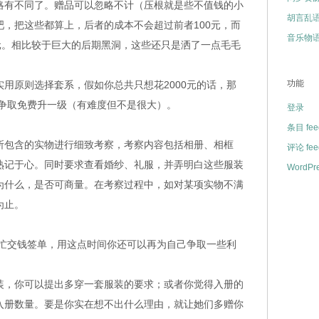
略有不同了。赠品可以忽略不计（压根就是些不值钱的小
胡言乱
，把这些都算上，后者的成本不会超过前者100元，而
音乐物
元。相比较于巨大的后期黑洞，这些还只是洒了一点毛毛
功能
原则选择套系，假如你总共只想花2000元的话，那
并争取免费升一级（有难度但不是很大）。
登录
条目 fee
包含的实物进行细致考察，考察内容包括相册、相框
评论 fee
记于心。同时要求查看婚纱、礼服，并弄明白这些服装
WordPre
为什么，是否可商量。在考察过程中，如对某项实物不满
为止。
交钱签单，用这点时间你还可以再为自己争取一些利
，你可以提出多穿一套服装的要求；或者你觉得入册的
入册数量。要是你实在想不出什么理由，就让她们多赠你