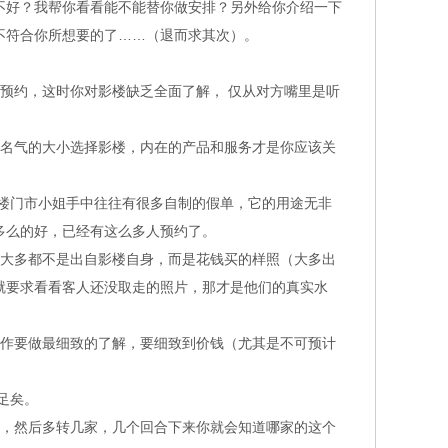
好？我帮你看看能不能替你做安排？另外给你介绍一下
不符合你所想要的了……（退而求其次）。
约，这时你对影楼缺乏全面了解， 仅从对方嘴里是听
名气的大小选择影楼，内在的产品和服务才是你应该关
楼门市小姐手中往往有很多自制的假单，它的用途无非
多么的好，已经有这么多人预约了。
大多都不是出自影楼自身，而是花钱买的样照（大多出
就要求看看客人还没取走的照片，那才是他们的真实水
作要做最细致的了解，要细致到价钱（尤其是不可预计
足矣。
，然后多转几家，几个回合下来你就会知道哪家的这个