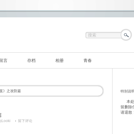
留言
存档
相册
青春
笈》之攻防篇
特别说
本处不
留删除
请退散
篇
由
Looki
留下评论