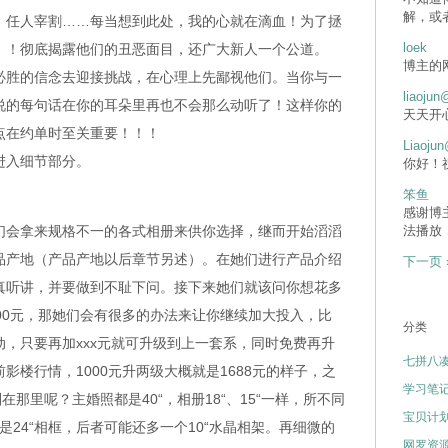
解，或
，任人宰割……每当想到此处，我的心就在滴血！为了拯
loek
！！彻底揭露他们的丑恶面目，还广大新人一个公道。
博主的
胜的信念去迎接挑战，在心理上先鄙视他们。当你与一
liaojun
说的每句话在你的耳朵里再也不会那么动听了！这样你的
天天开
点在约单时至关重要！！！
Liaojun
进入细节部分。
你好！
笨鱼
感谢博
会拿来规格不一的各式相册来供你选择，继而开始滔滔
法播放
品产地（产品产地以后章节另述）。在她们进行产品介绍
下一页 
真听讲，并要做到不耻下问。接下来她们就该问你想花多
00元，那她们会有很多的办法来让你继续加大投入，比
分类
，只要再加xxx元就可升级到上一套系，同时免费再升
七拼八
影楼行情，1000元升两级大概就是1688元的样子，之
学习笔
在那里呢？主婚照都是40“，相册18“、15“一样，所不同
宝贝计
是24“相框，后者可能还多一个10“水晶相架。再细微的
网罗资