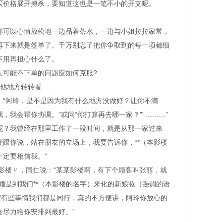
买价格展开搏杀，要知道这也是一笔不小的开支呢。
可以心情放松地一边品着茶水，一边与小姐拉拉家常，
再下来就是签单了。千万别忘了把你争取到的每一项都细
不用再担心什么了。
人可能不下单的问题应如何克服?
他地方转转看……
阿玲，是不是因为我有什么地方没做好？让你不满
，我会帮你协调。”或问“你打算再去哪一家？”“………”
家呢？我曾经在那里工作了一段时间，就是从那一家过来
跟你说，站在朋友的立场上，我要告诉你，**（本影楼
定要相信我。”
影楼〃，同仁说：“某某影楼啊，有下个顾客叫张丽，就
婚是到我们**（本影楼的名字）来化的新娘妆（强调的语
“有些事情我们都是同行，真的不方便讲，阿玲你放心的
会尽力给你安排到最好。”