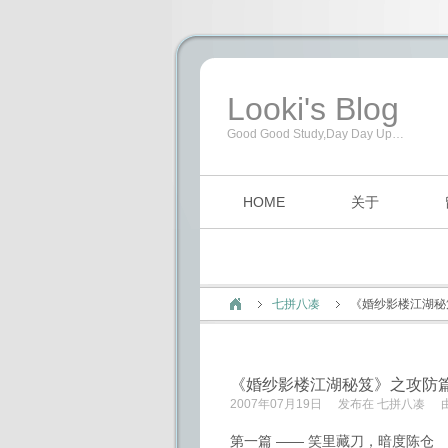
Looki's Blog
Good Good Study,Day Day Up…
HOME
关于
七拼八凑
《婚纱影楼江湖秘
《婚纱影楼江湖秘笈》之攻防
2007年07月19日
发布在
七拼八凑
第一篇 —— 笑里藏刀，暗度陈仓