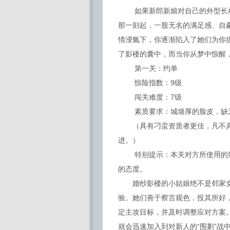
如果新郎新娘对自己的外型长相
那一刻起，一股无名的满足感、自
情浸氤下，你逐渐陷入了她们为你
了影楼的囊中，而当你从梦中惊醒
第一关：约单
惊险指数：9级
闯关难度：7级
素质要求：城墙厚的脸皮，缺乏
（具有刁蛮资质者更佳，凡不具
进。）
特别提示：本关对方所使用的致
的态度。
婚纱影楼的小姑娘绝不是邻家女
验。她们善于察言观色，投其所好
定主攻目标，并及时调整应对方案
就会迅速加入到对新人的“围剿”战