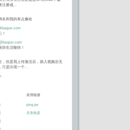
者注册成
...
网名和我的有点像哈
@liaojun.com
心！
@liaojun.com
祝你生活愉快！
主，但是我上传激活后，插入视频后无
，只是出现一个
...
»
友情链接
凑
ping.pe
记
京东热卖
划
源