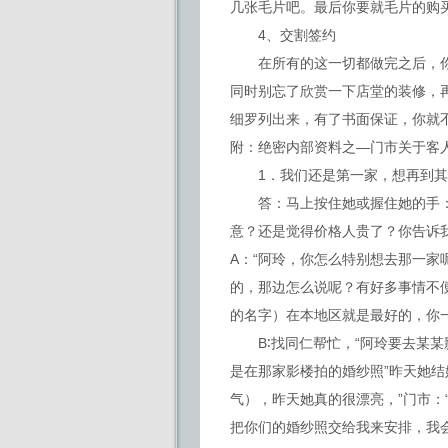
几张毛片吧。最后你要就毛片的购
4、交割签约
在所有的这一切都做完之后，你
同时别忘了欣赏一下店堂的装修，
细罗列出来，有了书面保证，你就
附：绝密内部资料之—门市关于客
1．我们还是第一家，想再到其
答：马上按住她或握住她的手：“
意？还是觉得价格人贵了？你告诉我
A：“阿玲，你怎么特别想去那一
的，那边怎么说呢？有好多事情不便
的名字）在本地区就是最好的，你一
B∶找同仁帮忙，“阿玲要去某某
是在那家影楼拍的婚纱照”昨天她结
气），昨天她真的很漂亮，”门市：
把你们的婚纱照交给我来安排，我