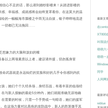
信心不足的话，那么请到婚纱影楼来！从踏进影楼的
豪感、幸福感、成就感将会始终笼罩着你。在这莫大的温
描绘的一幅幅海市蜃楼之中而无法自拔，银子哗哗地流进
最新文
，一切都已无法挽回……
在cent
XT80
叫我说
萌萌六
想象力的大脑和泼妇的嘴
萌萌一
备以上两项素质以上者，建议请外援，切勿孤身冒
Wind
同学
命武器就是永远灿烂的笑脸和好的几乎令你感到内疚
人间网
孩，她们个个久经杀场，身经百战，有着丰富的临场经
，在与新人接触的最处5分种内，她们就能准确无误地确
最新评
。在需要的时候，只需一个手势或一句暗语，她们的援军
reblue
中。在这场力量对比悬殊的攻防战中，新人的胜算微乎其
不知道博