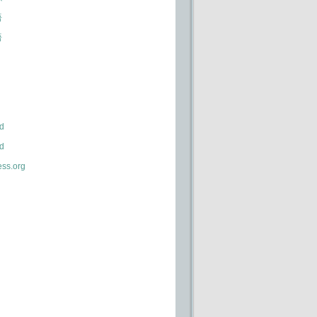
语
语
d
d
ss.org