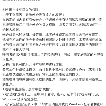
649 帐户没有拨入的权限。
由于下列原因，导致帐户没有拨入的权限：
在选定的域内拥有有效帐户，但该帐户没有访问远程网络的权限。请
系统管理员启用用户帐户的拨入权限，或者启用“路由和远程访问”中
的拨入权限。
帐户或者已经到期、被禁用、或者已被锁定或者拨入访问已被锁定。
试图在所允许的服务器登录时间限制之外进行连接，或者试图在所允
许的拨入访问的时间界限之外进行连接，或者应用到该帐户的策略可
能不允许拨入访问。
呼叫者的 ID 规则可能阻止了连接的进行，例如，需要从指定的号码拨
入帐户。
远程计算机可能只允许本地帐户进行连接。
要求某个身份验证协议，而计算机不能对此协议进行协商，或者计算
机正在试图使用未被远程计算机上的策略验证的协议。
如果在其他域内拥有拨入权限的帐户，请执行下列操作以使用该域上
的帐户。
1.右键单击连接，然后单击“属性“。
2.在“选项”选项卡上，选中用于名称、密码、证书等的“提示符”以及
Windows 登录域复选框。
3.在“安全措施”选项卡中，清除“自动使用我的 Windows 登录名和密码