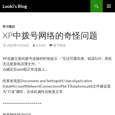
跳
搜
Looki's Blog
至
索
正
主菜单
文
学习笔记
XP中拨号网络的奇怪问题
2005年5月26日
LOOKI
留下评论
XP在建立新的拨号连接的时候提示：“无法写通讯簿。错误624：系统
无法更新电话簿文件。”
点确定后adsl能正常连接上..
经查发现是Documents and SettingsAll UsersApplication
DataMicrosoftNetworkConnectionsPbk下Rasphone.pbk文件被设置
为“只读”属性，去掉此属性后恢复正常
===================
拨号网络错误信息