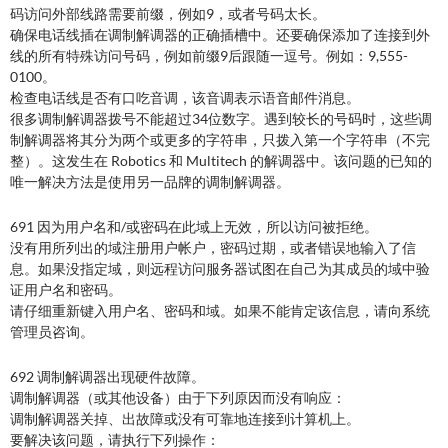
码访问外部线路需要前缀，例如9，或者号码太长。
确保电话线插在调制解调器的正确插槽中。还要确保添加了连接到外
线的所有特殊访问号码，例如前缀9后跟随一逗号。例如：9,555-
0100。
检查电话线是否有口吃音调，该音调表示语音邮件消息。
很多调制解调器拨号不能超过34位数字。遇到较长的号码时，这些调
制解调器将其分为两个或更多的字符串，只拨入第一个字符串（不完
整）。这发生在 Robotics 和 Multitech 的解调器中。该问题的已知的
唯一解决方法是使用另一品牌的调制解调器。
691 因为用户名和/或密码在此域上无效，所以访问被拒绝。
没有用所列出的域注册用户帐户，密码过期，或者错误地输入了信
息。如果没指定域，则远程访问服务器试图在自己为其成员的域中验
证用户名和密码。
请仔细重新键入用户名、密码和域。如果不能肯定该信息，请向系统
管理员咨询。
692 调制解调器出现硬件故障。
调制解调器（或其他设备）由于下列原因而没有响应：
调制解调器关掉、出故障或没有可靠地连接到计算机上。
要解决该问题，请执行下列操作：