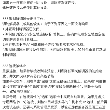
如果另一连接正在使用此设备，则应挂断该连接。
修改该连接以便使用其他设备。
666 调制解调器未正常工作。
调制解调器（或其他设备）由于下列原因之一而没有响应：
1.外置调制解调器已关闭。
2.调制解调器没有安全地连接到计算机上。应确保电缆安全地固定在
调制解调器和计算机上。
3.串行电缆不符合“网络和拨号连接”所要求要求的规格。
4.调制解调器出现过硬件问题。关闭调制解调器，20 秒后重新启动调
制解调器。
668 连接被终止。
重拨连接。如果持续接收到该消息，则应降低调制解调器的初始速
度，并关闭调制解调器的高级功能.
如果手动拨号，则在单击“完成”之前应确保已连接上。如果在“网络和
拨号连接”文件夹的“高级”菜单选中“接线员辅助拨号”，则是手动拨
号。 676 电话线忙。
重拨号码。在连接属性的“选项”选项卡中实现自动重拨。如果是虚拟
专用网络 (VPN) 连接，则检查目标服务器的主机名或 IP 地址，然后再
次尝试连接。还要与系统管理员联系，以验证远程服务器是否正在运