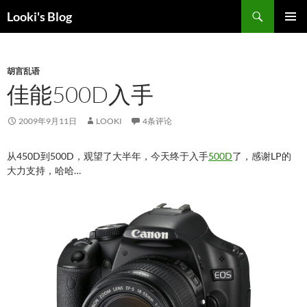
跳
搜
Looki's Blog
至
索
正
主菜单
文
胡言乱语
佳能500D入手
2009年9月11日
LOOKI
4条评论
从450D到500D，观望了大半年，今天终于入手
500D
了，感谢LP的
大力支持，哈哈…