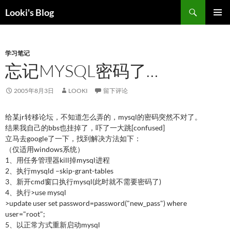
跳
搜
Looki's Blog
至
索
正
主菜单
文
学习笔记
忘记MYSQL密码了…
2005年8月3日
LOOKI
留下评论
给某jr转移论坛，不知道怎么弄的，mysql的密码突然不对了。
结果我自己的bbs也挂掉了，吓了一大跳[confused]
立马去google了一下，找到解决方法如下：
（仅适用windows系统）
1、用任务管理器kill掉mysql进程
2、执行mysqld –skip-grant-tables
3、新开cmd窗口执行mysql(此时就不需要密码了)
4、执行>use mysql
>update user set password=password("new_pass") where
user="root";
5、以正常方式重新启动mysql