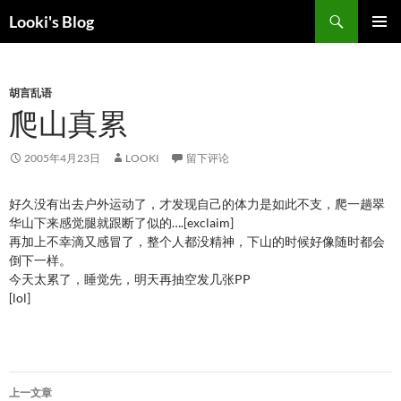
跳
搜
Looki's Blog
至
索
正
主菜单
文
胡言乱语
爬山真累
2005年4月23日
LOOKI
留下评论
好久没有出去户外运动了，才发现自己的体力是如此不支，爬一趟翠
华山下来感觉腿就跟断了似的….[exclaim]
再加上不幸滴又感冒了，整个人都没精神，下山的时候好像随时都会
倒下一样。
今天太累了，睡觉先，明天再抽空发几张PP
[lol]
文
上一文章