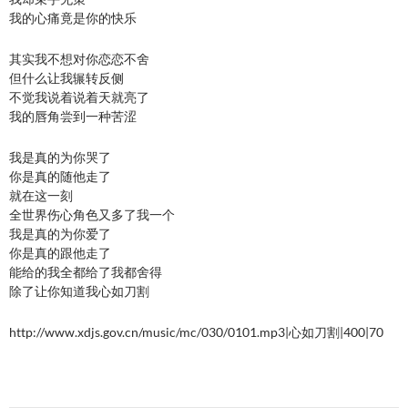
我的心痛竟是你的快乐
其实我不想对你恋恋不舍
但什么让我辗转反侧
不觉我说着说着天就亮了
我的唇角尝到一种苦涩
我是真的为你哭了
你是真的随他走了
就在这一刻
全世界伤心角色又多了我一个
我是真的为你爱了
你是真的跟他走了
能给的我全都给了我都舍得
除了让你知道我心如刀割
http://www.xdjs.gov.cn/music/mc/030/0101.mp3|心如刀割|400|70