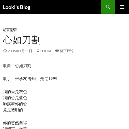
跳
搜
Looki's Blog
至
索
正
主菜单
文
胡言乱语
心如刀割
2006年1月11日
LOOKI
留下评论
歌曲：心如刀割
歌手：张学友 专辑：走过1999
我的天是灰色
我的心是蓝色
触摸着你的心
竟是透明的
你的悠然自得
我却束手无策